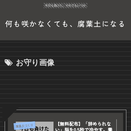
今日も負けた。それでもいつか
何も咲かなくても、腐葉土になる
お守り画像
【無料配布】「辞められな
腐葉土づくり
い」脳を0.5秒で冷やす。養