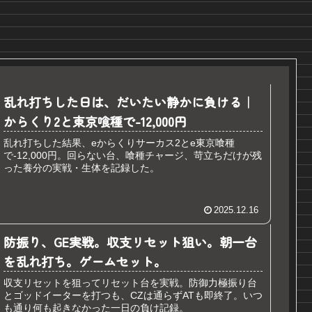
乱れ打ちした日は、だいたい静かに負ける｜
からくり2と東京喰種で-12,000円
乱れ打ちした結果、eからくりサーカス2とe東京喰種
で-12,000円。回らない台、喰種チャージ、苛立ちだけが残
った養分の実戦・生体を記録した。
2025.12.16
防振り、GE実戦。収支リセット狙い。朝一台
を乱れ打ち。ゲームセット。
収支リセットを狙ってリセット台を実戦。防御力極振り台
とゴッドイーターを打つも、CZは通らずATも即終了。いつ
も通り何も起きなかった一日の負け記録。