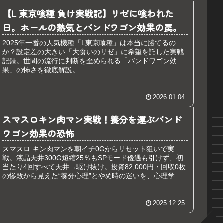
【L 東京喰種 負け実戦記】リゼに喰われた
日。ホールの熱気とバンドワゴン効果の罠。
2025年一番の人気機種「L東京喰種」は本当に勝てるの
か？設定差の大きい「大食いのリゼ」に希望を託した実戦
記録。世間の流行に判断を歪められる「バンドワゴン効
果」の怖さを徹底解説。
2026.01.04
スマスロキン肉マン実戦！養分を運ぶバンド
ワゴン効果の恐怖
スマスロ キン肉マンを朝イチ0Gからリセット狙いで実
戦。液晶天井300G短縮25％もSPモード優遇も引けず、初
当たり4回すべて天井→駆け抜け。投資82,000円・回収0枚
の惨敗から見えた“養分心理”とやめ時の迷いを、心理学
（バンドワゴン効果）視点で振り返る実戦ブログ。
2025.12.25