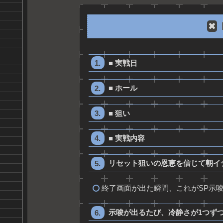
■ 実戦日
■ ホール
■ 狙い
■ 実戦内容
リセット狙いの恩恵を信じて朝イ
終了画面が出た瞬間、これがSP示
示唆が出るたび、冷静さが1つず