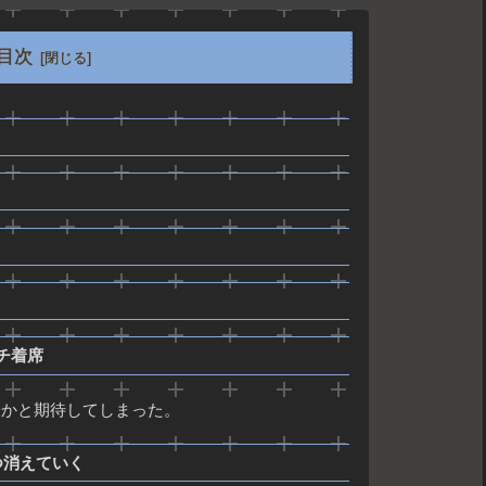
目次
チ着席
唆かと期待してしまった。
つ消えていく