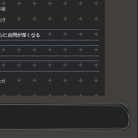
示唆
抜け
らに自問が深くなる
ct）