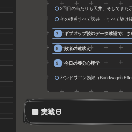
2回目の当たりも天井、そしてまた
その後もすべて天井 → すべて駆け
ギブアップ後のデータ確認で、さ
敗者の遠吠え
今日の養分心理学
バンドワゴン効果（Bandwagon Effe
■ 実戦日