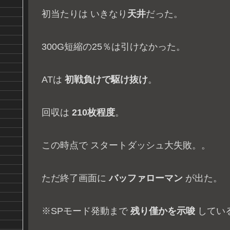
初当たりは いきなり
天井
だった。
300G短縮の25％は引けなかった。
ATは
初戦負けで駆け抜け
。
回収は
210枚程度
。
この時点で スタートダッシュ大失敗。。
ただ終了画面に
バッファローマン
が出た。
※SPモード発動まで
残り僅かを示唆
してい