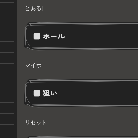
とある日
■ ホール
マイホ
■ 狙い
リセット