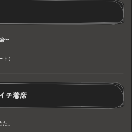
編〜
ート）
イチ着席
めた。