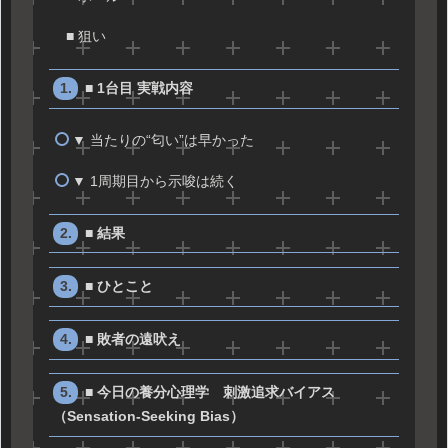
■ 狙い
■ 1台目 実戦内容
▼ 当たりの“匂い”は早かった
▼ 1周期目から示唆は続く
■ 結果
■ ひとこと
■ 敗者の遠吠え
■ 今日の養分心理学 刺激追求バイアス
（Sensation-Seeking Bias）