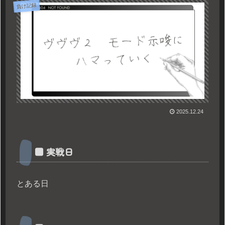
負け記録
2025.12.24
■ 実戦日
とある日