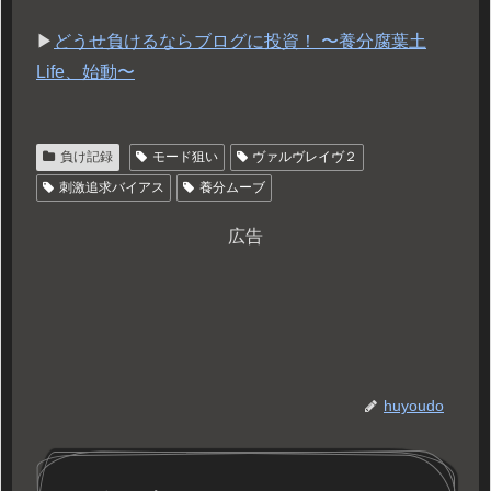
▶︎
どうせ負けるならブログに投資！ 〜養分腐葉土
Life、始動〜
負け記録
モード狙い
ヴァルヴレイヴ２
刺激追求バイアス
養分ムーブ
広告
huyoudo