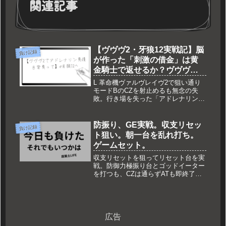
関連記事
【ヴヴヴ2・牙狼12実戦記】脳
負け記録
が作った「刺激の借金」は黄
金騎士で返せるか？ヴヴヴ２
モード狙い成功が引き起こし
L 革命機ヴァルヴレイヴ2で狙い通り
た暴走の正体
モードBのCZを射止めるも無念の失
敗。行き場を失った「アドレナリンの
負債」が引き起こしたe牙狼12〜黄金
騎士極限〜への無謀な特攻実戦記。心
理学の視点で負けを資産に変える。
防振り、GE実戦。収支リセッ
負け記録
ト狙い。朝一台を乱れ打ち。
ゲームセット。
収支リセットを狙ってリセット台を実
戦。防御力極振り台とゴッドイーター
を打つも、CZは通らずATも即終了。
いつも通り何も起きなかった一日の負
け記録。
広告