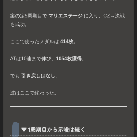
案の定5周期目で
マリエステージ
に入り、CZ→決戦
も成功。
ここで使ったメダルは
414枚
。
ATは10連まで伸び、
1054枚獲得
。
でも
引き戻しはなし
。
波はここで終わった。
▼ 1周期目から示唆は続く