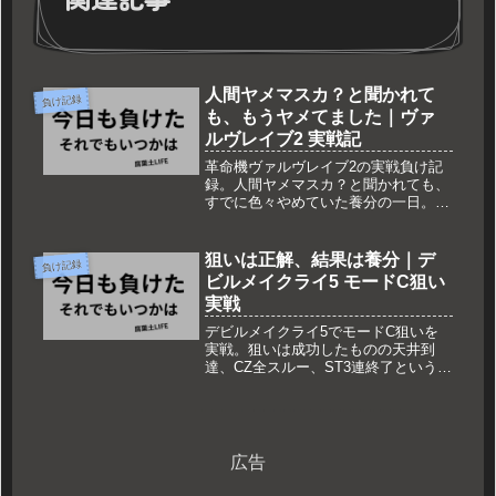
人間ヤメマスカ？と聞かれて
負け記録
も、もうヤメてました｜ヴァ
ルヴレイブ2 実戦記
革命機ヴァルヴレイブ2の実戦負け記
録。人間ヤメマスカ？と聞かれても、
すでに色々やめていた養分の一日。勝
ち方は書いていません。負けた記録だ
けを淡々と残します。
狙いは正解、結果は養分｜デ
負け記録
ビルメイクライ5 モードC狙い
実戦
デビルメイクライ5でモードC狙いを
実戦。狙いは成功したものの天井到
達、CZ全スルー、ST3連終了という養
分ムーブを記録。辞め時を誤った実戦
記。
広告